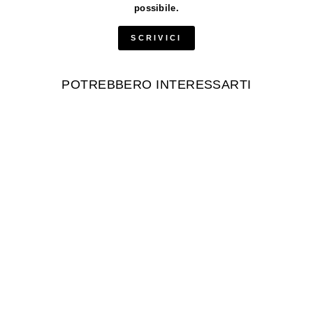
possibile.
SCRIVICI
POTREBBERO INTERESSARTI
Esaurito
T-shirt da bambini
Leonide in cotone
con logo basic
K-WAY
€30,00