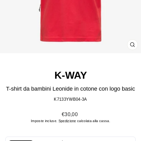
CH
(ES
K-WAY
T-shirt da bambini Leonide in cotone con logo basic
K7133YWB04-3A
Prezzo
€30,00
di
Imposte incluse.
Spedizione
calcolata alla cassa.
listino